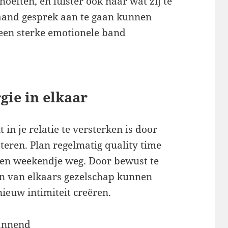
oeften, en luister ook naar wat zij te
aand gesprek aan te gaan kunnen
n een sterke emotionele band
rgie in elkaar
in je relatie te versterken is door
esteren. Plan regelmatig quality time
 een weekendje weg. Door bewust te
en van elkaars gezelschap kunnen
nieuw intimiteit creëren.